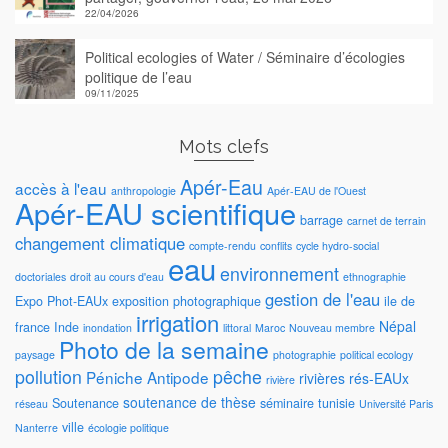
22/04/2026
Political ecologies of Water / Séminaire d’écologies
politique de l’eau
09/11/2025
Mots clefs
Apér-Eau
accès à l'eau
anthropologie
Apér-EAU de l'Ouest
Apér-EAU scientifique
barrage
carnet de terrain
changement climatique
compte-rendu
conflits
cycle hydro-social
eau
environnement
doctoriales
droit au cours d'eau
ethnographie
gestion de l'eau
Expo Phot-EAUx
exposition photographique
ile de
irrigation
Népal
france
Inde
inondation
littoral
Maroc
Nouveau membre
Photo de la semaine
paysage
photographie
political ecology
pollution
pêche
Péniche Antipode
rivières
rés-EAUx
rivière
soutenance de thèse
Soutenance
séminaire
tunisie
réseau
Université Paris
ville
Nanterre
écologie politique