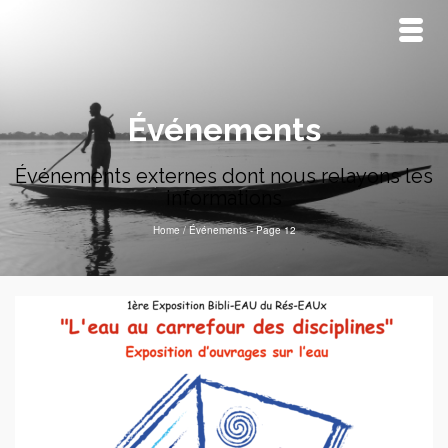
Événements
Événements externes dont nous relayons les
informations
Home
/
Événements
- Page 12