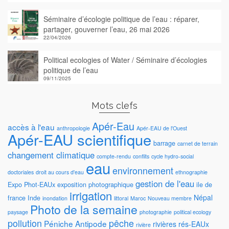
Séminaire d’écologie politique de l’eau : réparer,
partager, gouverner l’eau, 26 mai 2026
22/04/2026
Political ecologies of Water / Séminaire d’écologies
politique de l’eau
09/11/2025
Mots clefs
Apér-Eau
accès à l'eau
anthropologie
Apér-EAU de l'Ouest
Apér-EAU scientifique
barrage
carnet de terrain
changement climatique
compte-rendu
conflits
cycle hydro-social
eau
environnement
doctoriales
droit au cours d'eau
ethnographie
gestion de l'eau
Expo Phot-EAUx
exposition photographique
ile de
irrigation
Népal
france
Inde
inondation
littoral
Maroc
Nouveau membre
Photo de la semaine
paysage
photographie
political ecology
pollution
pêche
Péniche Antipode
rivières
rés-EAUx
rivière