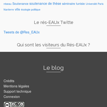
soutenance de thèse
Soutenance
séminaire
tunisie
réseau
Université Paris
ville
Nanterre
écologie politique
Le rés-EAUx Twitte
Tweets de @Res_EAUx
Qui sont les visiteurs du Rés-EAUx ?
Le blog
Crédits
Mentions légales
Support technique
Connexion