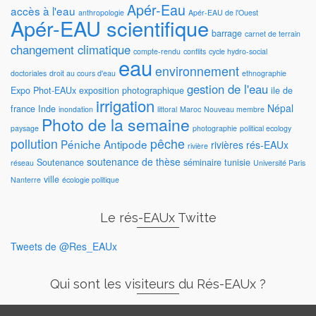
Apér-Eau
accès à l'eau
anthropologie
Apér-EAU de l'Ouest
Apér-EAU scientifique
barrage
carnet de terrain
changement climatique
compte-rendu
conflits
cycle hydro-social
eau
environnement
doctoriales
droit au cours d'eau
ethnographie
gestion de l'eau
Expo Phot-EAUx
exposition photographique
ile de
irrigation
Népal
france
Inde
inondation
littoral
Maroc
Nouveau membre
Photo de la semaine
paysage
photographie
political ecology
pollution
pêche
Péniche Antipode
rivières
rés-EAUx
rivière
soutenance de thèse
Soutenance
séminaire
tunisie
réseau
Université Paris
ville
Nanterre
écologie politique
Le rés-EAUx Twitte
Tweets de @Res_EAUx
Qui sont les visiteurs du Rés-EAUx ?