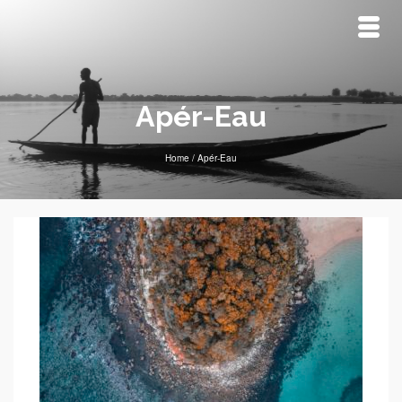
Apér-Eau
Home
/
Apér-Eau