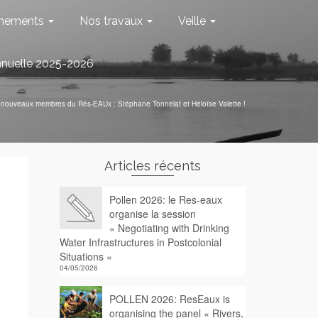
nements
Nos travaux
Veille
nnuelle 2025-2026
nouveaux membres du Rés-EAUx : Stéphane Tonnelat et Héloïse Valette !
Articles récents
Pollen 2026: le Res-eaux
organise la session
« Negotiating with Drinking
Water Infrastructures in Postcolonial
Situations «
04/05/2026
POLLEN 2026: ResEaux is
organising the panel « Rivers,