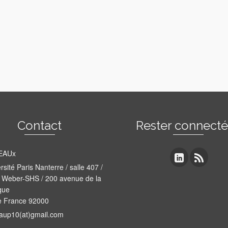
Contact
Rester connect
EAUx
rsité Paris Nanterre / salle 407 /
 Weber-SHS / 200 avenue de la
que
e France 92000
aup10(at)gmail.com