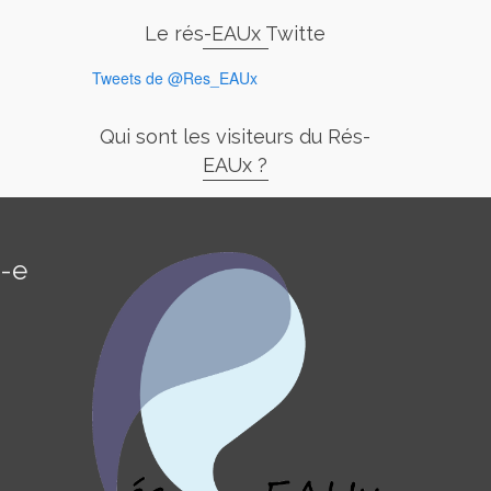
Le rés-EAUx Twitte
Tweets de @Res_EAUx
Qui sont les visiteurs du Rés-
EAUx ?
é-e