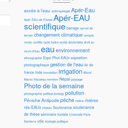
Apér-Eau
accès à l'eau
anthropologie
Apér-EAU
Apér-EAU de l'Ouest
scientifique
barrage
carnet de
changement climatique
terrain
compte-
rendu
conflits
cycle hydro-social
doctoriales
droit au
eau
environnement
cours d'eau
Expo Phot-EAUx
exposition
ethnographie
gestion de l'eau
photographique
ile de
irrigation
france
Inde
inondation
littoral
Népal
Maroc
Nouveau membre
paysage
Photo de la semaine
pollution
photographie
political ecology
pêche
Péniche Antipode
rivières
rivière
rés-EAUx
soutenance
Soutenance
réseau
de thèse
séminaire
tunisie
Université Paris
ville
Nanterre
écologie politique