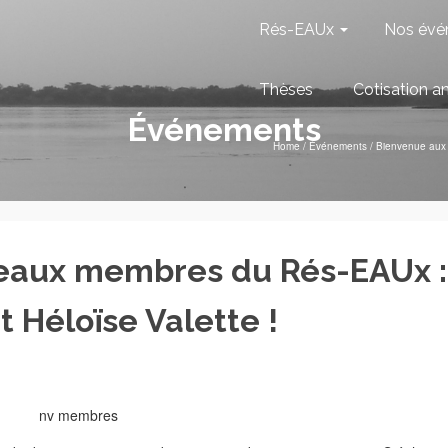
Rés-EAUx
Nos évé
Thèses
Cotisation a
Événements
Home
/
Événements
/
Bienvenue aux 
eaux membres du Rés-EAUx :
 Héloïse Valette !