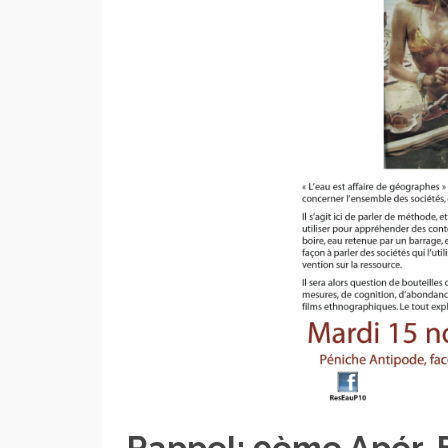
Rappel: 9ème Apér-E