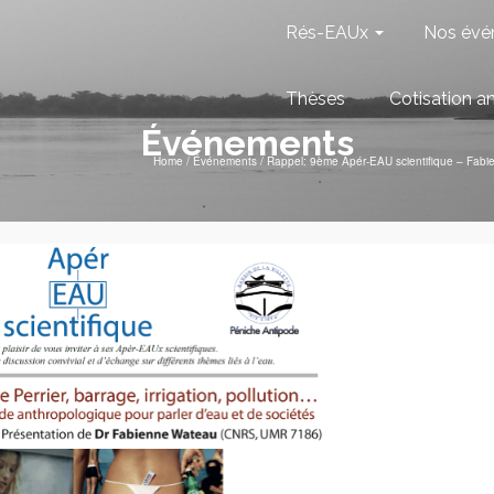
Rés-EAUx
Nos évé
Thèses
Cotisation a
Événements
Home
/
Événements
/
Rappel: 9ème Apér-EAU scientifique – Fab