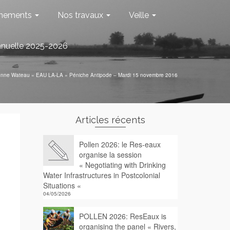
nements
Nos travaux
Veille
nnuelle 2025-2026
ienne Wateau « EAU LA-LA » Péniche Antipode – Mardi 15 novembre 2016
Articles récents
Pollen 2026: le Res-eaux
organise la session
« Negotiating with Drinking
Water Infrastructures in Postcolonial
Situations «
04/05/2026
POLLEN 2026: ResEaux is
organising the panel « Rivers,