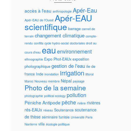
Apér-Eau
accès à l'eau
anthropologie
Apér-EAU
Apér-EAU de l'Ouest
scientifique
barrage
carnet de
changement climatique
terrain
compte-
rendu
conflits
cycle hydro-social
doctoriales
droit au
eau
environnement
cours d'eau
Expo Phot-EAUx
exposition
ethnographie
gestion de l'eau
photographique
ile de
irrigation
france
Inde
inondation
littoral
Népal
Maroc
Nouveau membre
paysage
Photo de la semaine
pollution
photographie
political ecology
pêche
Péniche Antipode
rivières
rivière
rés-EAUx
soutenance
Soutenance
réseau
de thèse
séminaire
tunisie
Université Paris
ville
Nanterre
écologie politique