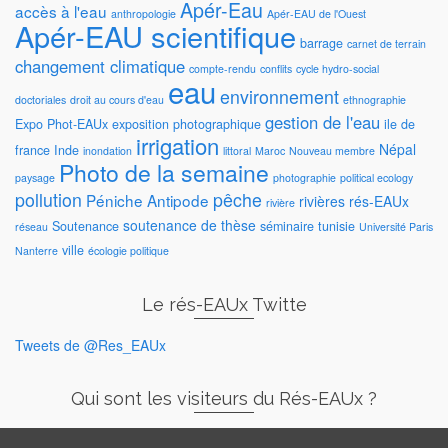
Apér-Eau
accès à l'eau
anthropologie
Apér-EAU de l'Ouest
Apér-EAU scientifique
barrage
carnet de terrain
changement climatique
compte-rendu
conflits
cycle hydro-social
eau
environnement
doctoriales
droit au cours d'eau
ethnographie
gestion de l'eau
Expo Phot-EAUx
exposition photographique
ile de
irrigation
Népal
france
Inde
inondation
littoral
Maroc
Nouveau membre
Photo de la semaine
paysage
photographie
political ecology
pollution
pêche
Péniche Antipode
rivières
rés-EAUx
rivière
soutenance de thèse
Soutenance
séminaire
tunisie
réseau
Université Paris
ville
Nanterre
écologie politique
Le rés-EAUx Twitte
Tweets de @Res_EAUx
Qui sont les visiteurs du Rés-EAUx ?