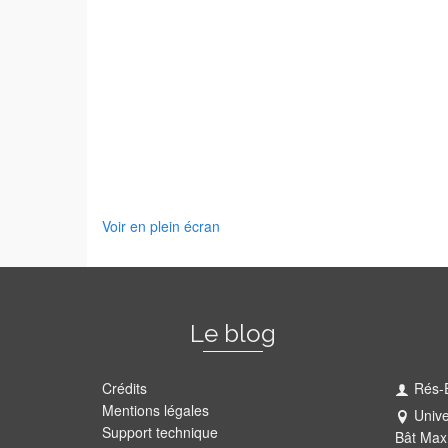
Voir en plein écran
Le blog
Crédits
Rés-
Mentions légales
Unive
Support technique
Bât Max