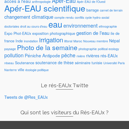
Apér-Eau
accès à l'eau
anthropologie
Apér-EAU de l'Ouest
Apér-EAU scientifique
barrage
carnet de terrain
changement climatique
compte-rendu
conflits
cycle hydro-social
eau
environnement
doctoriales
droit au cours d'eau
ethnographie
gestion de l'eau
Expo Phot-EAUx
exposition photographique
ile de
irrigation
Népal
france
Inde
inondation
littoral
Maroc
Nouveau membre
Photo de la semaine
paysage
photographie
political ecology
pollution
pêche
Péniche Antipode
rivières
rés-EAUx
rivière
soutenance de thèse
Soutenance
séminaire
tunisie
réseau
Université Paris
ville
Nanterre
écologie politique
Le rés-EAUx Twitte
Tweets de @Res_EAUx
Qui sont les visiteurs du Rés-EAUx ?