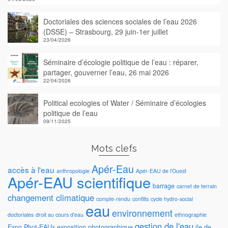
Doctoriales des sciences sociales de l’eau 2026
(DSSE) – Strasbourg, 29 juin-1er juillet
23/04/2026
Séminaire d’écologie politique de l’eau : réparer,
partager, gouverner l’eau, 26 mai 2026
22/04/2026
Political ecologies of Water / Séminaire d’écologies
politique de l’eau
09/11/2025
Mots clefs
Apér-Eau
accès à l'eau
anthropologie
Apér-EAU de l'Ouest
Apér-EAU scientifique
barrage
carnet de terrain
changement climatique
compte-rendu
conflits
cycle hydro-social
eau
environnement
doctoriales
droit au cours d'eau
ethnographie
gestion de l'eau
Expo Phot-EAUx
exposition photographique
ile de