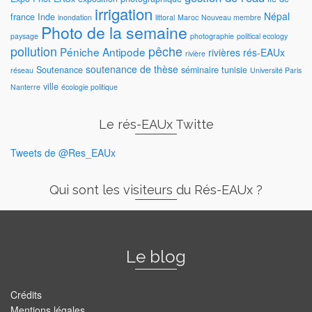
irrigation
Népal
france
Inde
inondation
littoral
Maroc
Nouveau membre
Photo de la semaine
paysage
photographie
political ecology
pollution
pêche
Péniche Antipode
rivières
rés-EAUx
rivière
soutenance de thèse
Soutenance
séminaire
tunisie
réseau
Université Paris
ville
Nanterre
écologie politique
Le rés-EAUx Twitte
Tweets de @Res_EAUx
Qui sont les visiteurs du Rés-EAUx ?
Le blog
Crédits
Mentions légales