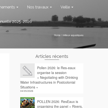
nements
Nos travaux
Veille
nnuelle 2025-2026
Home
/
milieux aquatiques
Articles récents
Pollen 2026: le Res-eaux
organise la session
« Negotiating with Drinking
Water Infrastructures in Postcolonial
Situations «
04/05/2026
POLLEN 2026: ResEaux is
organising the panel « Rivers,