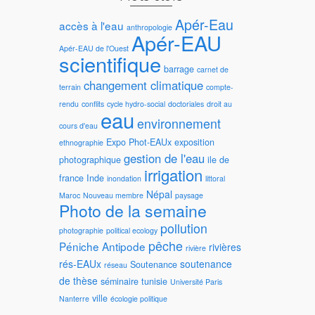
Apér-Eau
accès à l'eau
anthropologie
Apér-EAU
Apér-EAU de l'Ouest
scientifique
barrage
carnet de
changement climatique
terrain
compte-
rendu
conflits
cycle hydro-social
doctoriales
droit au
eau
environnement
cours d'eau
Expo Phot-EAUx
exposition
ethnographie
gestion de l'eau
photographique
ile de
irrigation
france
Inde
inondation
littoral
Népal
Maroc
Nouveau membre
paysage
Photo de la semaine
pollution
photographie
political ecology
pêche
Péniche Antipode
rivières
rivière
rés-EAUx
soutenance
Soutenance
réseau
de thèse
séminaire
tunisie
Université Paris
ville
Nanterre
écologie politique