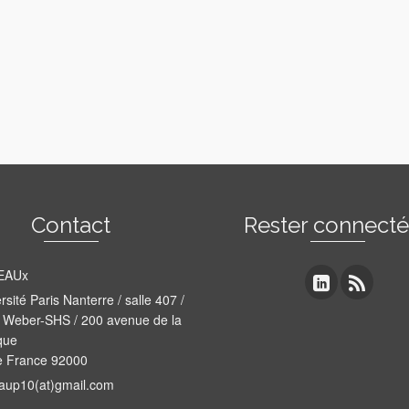
Contact
Rester connect
EAUx
rsité Paris Nanterre / salle 407 /
 Weber-SHS / 200 avenue de la
que
e France 92000
aup10(at)gmail.com