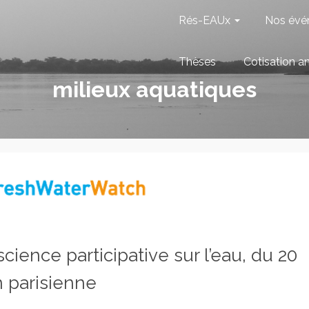
Rés-EAUx
Nos évé
Thèses
Cotisation a
milieux aquatiques
ience participative sur l’eau, du 20
 parisienne