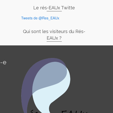
Le rés-EAUx Twitte
Tweets de @Res_EAUx
Qui sont les visiteurs du Rés-
EAUx ?
é-e