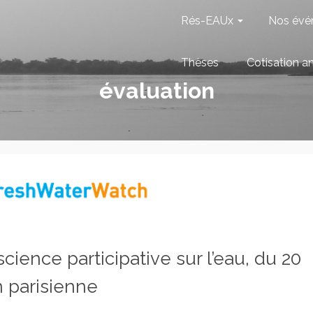
Rés-EAUx
Nos évé
Thèses
Cotisation a
évaluation
ience participative sur l’eau, du 20
 parisienne