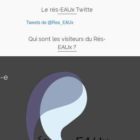
Le rés-EAUx Twitte
Tweets de @Res_EAUx
Qui sont les visiteurs du Rés-
EAUx ?
é-e