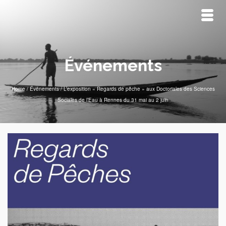
Événements
Home
/
Événements
/
L’exposition « Regards de pêche » aux Doctoriales des Sciences
Sociales de l’Eau à Rennes du 31 mai au 2 juin