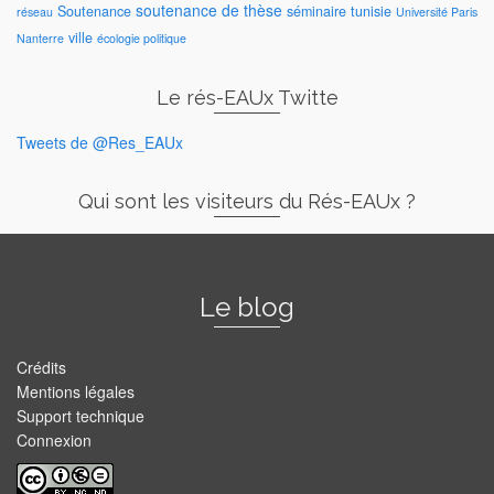
soutenance de thèse
Soutenance
séminaire
tunisie
réseau
Université Paris
ville
Nanterre
écologie politique
Le rés-EAUx Twitte
Tweets de @Res_EAUx
Qui sont les visiteurs du Rés-EAUx ?
Le blog
Crédits
Mentions légales
Support technique
Connexion