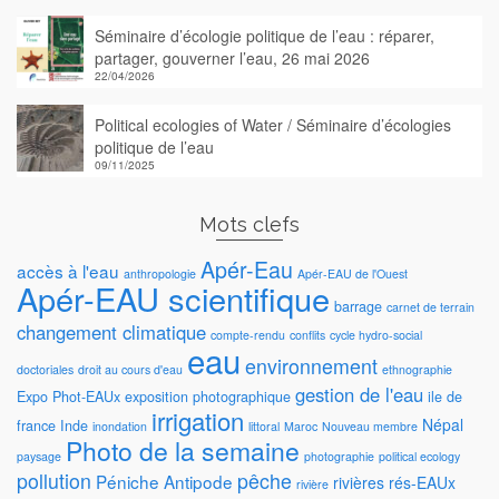
Séminaire d’écologie politique de l’eau : réparer,
partager, gouverner l’eau, 26 mai 2026
22/04/2026
Political ecologies of Water / Séminaire d’écologies
politique de l’eau
09/11/2025
Mots clefs
Apér-Eau
accès à l'eau
anthropologie
Apér-EAU de l'Ouest
Apér-EAU scientifique
barrage
carnet de terrain
changement climatique
compte-rendu
conflits
cycle hydro-social
eau
environnement
doctoriales
droit au cours d'eau
ethnographie
gestion de l'eau
Expo Phot-EAUx
exposition photographique
ile de
irrigation
Népal
france
Inde
inondation
littoral
Maroc
Nouveau membre
Photo de la semaine
paysage
photographie
political ecology
pollution
pêche
Péniche Antipode
rivières
rés-EAUx
rivière