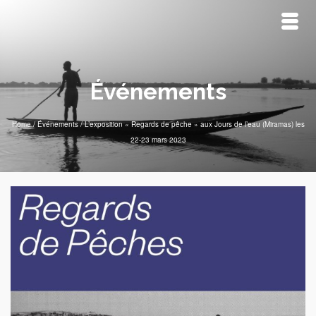
Événements
Home
/
Événements
/
L’exposition « Regards de pêche » aux Jours de l’eau (Miramas) les
22-23 mars 2023