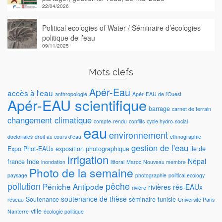
22/04/2026
Political ecologies of Water / Séminaire d’écologies
politique de l’eau
09/11/2025
Mots clefs
Apér-Eau
accès à l'eau
anthropologie
Apér-EAU de l'Ouest
Apér-EAU scientifique
barrage
carnet de terrain
changement climatique
compte-rendu
conflits
cycle hydro-social
eau
environnement
doctoriales
droit au cours d'eau
ethnographie
gestion de l'eau
Expo Phot-EAUx
exposition photographique
ile de
irrigation
Népal
france
Inde
inondation
littoral
Maroc
Nouveau membre
Photo de la semaine
paysage
photographie
political ecology
pollution
pêche
Péniche Antipode
rivières
rés-EAUx
rivière
soutenance de thèse
Soutenance
séminaire
tunisie
réseau
Université Paris
ville
Nanterre
écologie politique