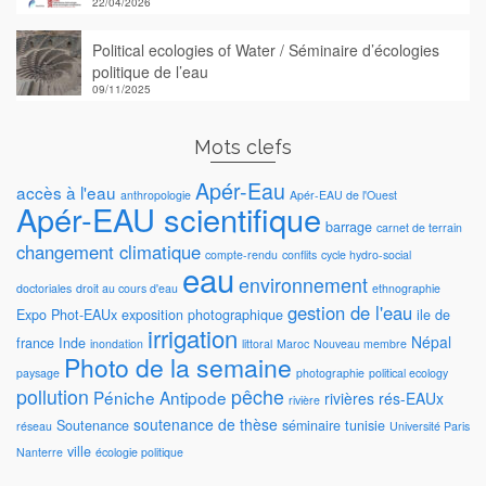
22/04/2026
Political ecologies of Water / Séminaire d’écologies
politique de l’eau
09/11/2025
Mots clefs
Apér-Eau
accès à l'eau
anthropologie
Apér-EAU de l'Ouest
Apér-EAU scientifique
barrage
carnet de terrain
changement climatique
compte-rendu
conflits
cycle hydro-social
eau
environnement
doctoriales
droit au cours d'eau
ethnographie
gestion de l'eau
Expo Phot-EAUx
exposition photographique
ile de
irrigation
Népal
france
Inde
inondation
littoral
Maroc
Nouveau membre
Photo de la semaine
paysage
photographie
political ecology
pollution
pêche
Péniche Antipode
rivières
rés-EAUx
rivière
soutenance de thèse
Soutenance
séminaire
tunisie
réseau
Université Paris
ville
Nanterre
écologie politique