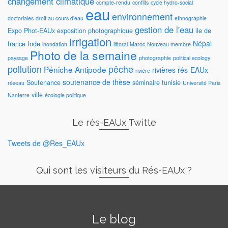
changement climatique
compte-rendu
conflits
cycle hydro-social
eau
environnement
doctoriales
droit au cours d'eau
ethnographie
gestion de l'eau
Expo Phot-EAUx
exposition photographique
ile de
irrigation
Népal
france
Inde
inondation
littoral
Maroc
Nouveau membre
Photo de la semaine
paysage
photographie
political ecology
pollution
pêche
Péniche Antipode
rivières
rés-EAUx
rivière
soutenance de thèse
Soutenance
séminaire
tunisie
réseau
Université Paris
ville
Nanterre
écologie politique
Le rés-EAUx Twitte
Tweets de @Res_EAUx
Qui sont les visiteurs du Rés-EAUx ?
Le blog