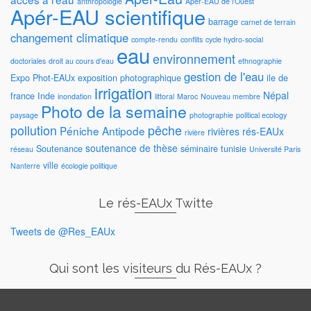
anthropologie
Apér-EAU de l'Ouest
Apér-EAU scientifique
barrage
carnet de terrain
changement climatique
compte-rendu
conflits
cycle hydro-social
eau
environnement
doctoriales
droit au cours d'eau
ethnographie
gestion de l'eau
Expo Phot-EAUx
exposition photographique
ile de
irrigation
Népal
france
Inde
inondation
littoral
Maroc
Nouveau membre
Photo de la semaine
paysage
photographie
political ecology
pollution
pêche
Péniche Antipode
rivières
rés-EAUx
rivière
soutenance de thèse
Soutenance
séminaire
tunisie
réseau
Université Paris
ville
Nanterre
écologie politique
Le rés-EAUx Twitte
Tweets de @Res_EAUx
Qui sont les visiteurs du Rés-EAUx ?