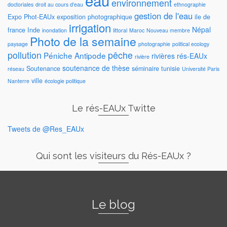
eau
environnement
doctoriales
droit au cours d'eau
ethnographie
gestion de l'eau
Expo Phot-EAUx
exposition photographique
ile de
irrigation
Népal
france
Inde
inondation
littoral
Maroc
Nouveau membre
Photo de la semaine
paysage
photographie
political ecology
pollution
pêche
Péniche Antipode
rivières
rés-EAUx
rivière
soutenance de thèse
Soutenance
séminaire
tunisie
réseau
Université Paris
ville
Nanterre
écologie politique
Le rés-EAUx Twitte
Tweets de @Res_EAUx
Qui sont les visiteurs du Rés-EAUx ?
Le blog