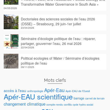
Transformative Water Governance in South Asia »
04/05/2026
Doctoriales des sciences sociales de l’eau 2026
(DSSE) – Strasbourg, 29 juin-1er juillet
23/04/2026
Séminaire d’écologie politique de l’eau : réparer,
partager, gouverner l’eau, 26 mai 2026
22/04/2026
Political ecologies of Water / Séminaire d’écologies
politique de l’eau
09/11/2025
Mots clefs
Apér-Eau
accès à l'eau
anthropologie
Apér-EAU de l'Ouest
Apér-EAU scientifique
barrage
carnet de terrain
changement climatique
compte-rendu
conflits
cycle hydro-social