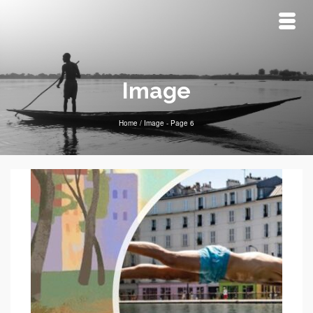
Image
Home
/
Image
- Page 6