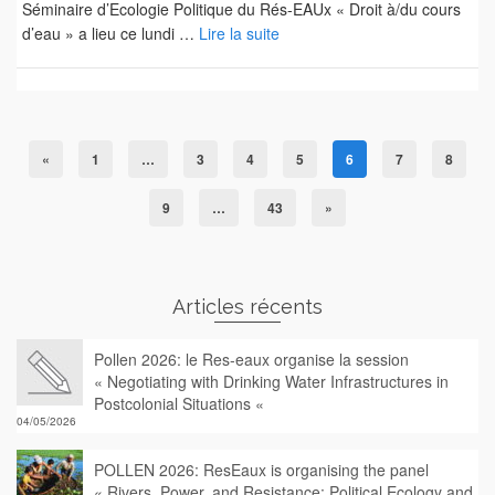
Séminaire d’Ecologie Politique du Rés-EAUx « Droit à/du cours
d’eau » a lieu ce lundi …
Lire la suite
«
1
…
3
4
5
6
7
8
9
…
43
»
Articles récents
Pollen 2026: le Res-eaux organise la session
« Negotiating with Drinking Water Infrastructures in
Postcolonial Situations «
04/05/2026
POLLEN 2026: ResEaux is organising the panel
« Rivers, Power, and Resistance: Political Ecology and