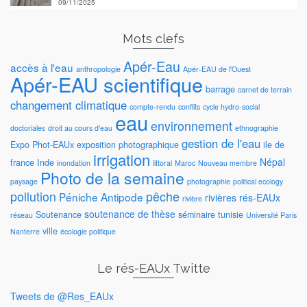
09/11/2025
Mots clefs
Apér-Eau
accès à l'eau
anthropologie
Apér-EAU de l'Ouest
Apér-EAU scientifique
barrage
carnet de terrain
changement climatique
compte-rendu
conflits
cycle hydro-social
eau
environnement
doctoriales
droit au cours d'eau
ethnographie
gestion de l'eau
Expo Phot-EAUx
exposition photographique
ile de
irrigation
Népal
france
Inde
inondation
littoral
Maroc
Nouveau membre
Photo de la semaine
paysage
photographie
political ecology
pollution
pêche
Péniche Antipode
rivières
rés-EAUx
rivière
soutenance de thèse
Soutenance
séminaire
tunisie
réseau
Université Paris
ville
Nanterre
écologie politique
Le rés-EAUx Twitte
Tweets de @Res_EAUx