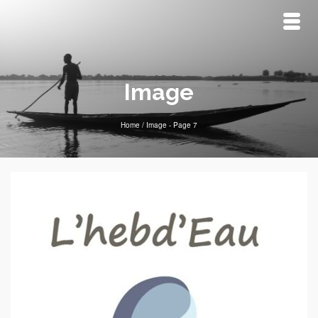
Image
Home
/
Image
- Page 7