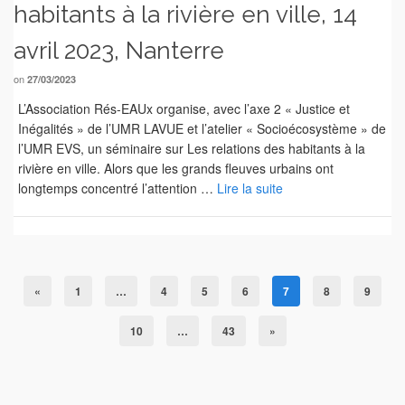
habitants à la rivière en ville, 14
avril 2023, Nanterre
on
27/03/2023
L’Association Rés-EAUx organise, avec l’axe 2 « Justice et
Inégalités » de l’UMR LAVUE et l’atelier « Socioécosystème » de
l’UMR EVS, un séminaire sur Les relations des habitants à la
rivière en ville. Alors que les grands fleuves urbains ont
longtemps concentré l’attention …
Lire la suite
«
1
…
4
5
6
7
8
9
10
…
43
»