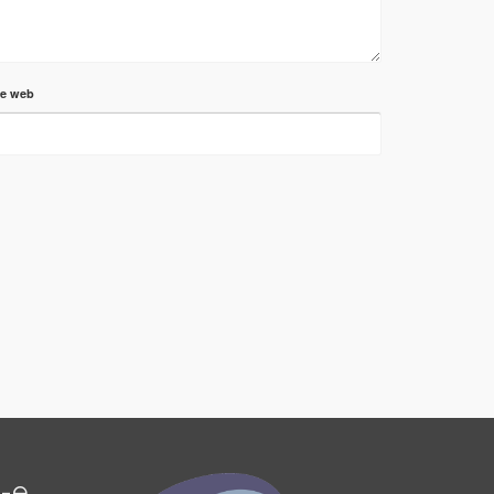
te web
é-e