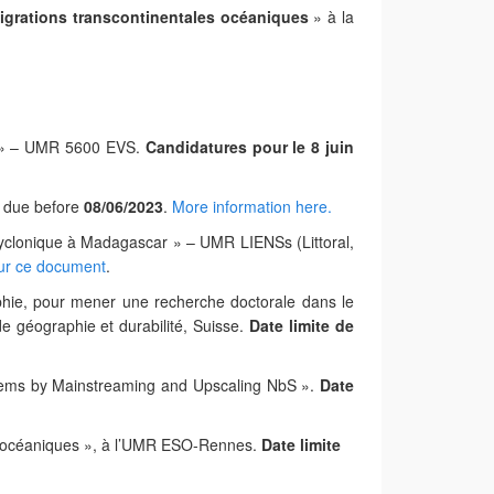
t migrations transcontinentales océaniques
» à la
ue » – UMR 5600 EVS.
Candidatures pour le
8 juin
s due before
08/06/2023
.
More information here.
y
clonique à
Ma
dagascar » – UMR LIENSs (Littoral,
sur ce document
.
hie, pour mener une recherche doctorale dans le
 de géographie et durabilité, Suisse.
Date limite de
ystems by Mainstreaming and Upscaling NbS ».
Date
ds océaniques », à l’UMR ESO-Rennes.
Date limite