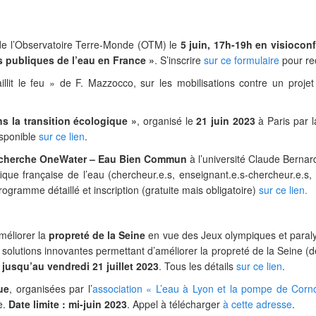
de l’Observatoire Terre-Monde (OTM) le
5 juin, 17h-19h en visiocon
es publiques de l’eau en France »
. S’inscrire
sur ce formulaire
pour rec
illit le feu » de F. Mazzocco, sur les mobilisations contre un proj
ns la transition écologique »
, organisé le
21 juin 2023
à Paris par 
isponible
sur ce lien
.
recherche OneWater – Eau Bien Commun
à l’université Claude Bernar
ique française de l’eau (chercheur.e.s, enseignant.e.s-chercheur.e.s, 
ogramme détaillé et inscription (gratuite mais obligatoire)
sur ce lien.
méliorer la
propreté de la Seine
en vue des Jeux olympiques et paraly
 solutions innovantes permettant d’améliorer la propreté de la Seine (d
 jusqu’au
vendredi 21 juillet 2023
. Tous les détails
sur ce lien
.
ue
, organisées par l’
association « L’eau à Lyon et la pompe de Corno
e.
Date limite : mi-juin 2023
. Appel à télécharger
à cette adresse
.