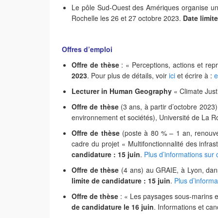
Le pôle Sud-Ouest des Amériques organise un c
Rochelle les 26 et 27 octobre 2023.
Date limit
Offres d’emploi
Offre de thèse
: « Perceptions, actions et r
2023
. Pour plus de détails, voir
ici
et écrire à :
e
Lecturer in Human Geography
« Climate Just
Offre de thèse
(3 ans, à partir d’octobre 2023)
environnement et sociétés), Université de La R
Offre de thèse
(poste à 80 % – 1 an, renouve
cadre du projet « Multifonctionnalité des infra
candidature : 15 juin
.
Plus d’informations sur 
Offre de thèse
(4 ans) au GRAIE, à Lyon, dans
limite de candidature : 15 juin
.
Plus d’inform
Offre de thèse
: « Les paysages sous-marins e
de candidature le 16 juin
. Informations et can