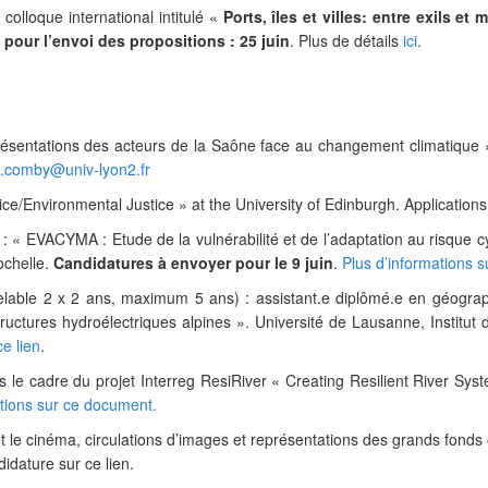
olloque international intitulé «
Ports, îles et villes: entre exils e
e pour l’envoi des propositions : 25 juin
. Plus de détails
ici
.
eprésentations des acteurs de la Saône face au changement climatiq
.comby@univ-lyon2.fr
ice/Environmental Justice » at the University of Edinburgh. Application
 : «
EVACYMA :
E
tude de la
v
ulnérabilité et de l’
a
daptation au risque
c
ochelle.
Candidatures à envoyer pour le 9 juin
.
Plus d’informations 
lable 2 x 2 ans, maximum 5 ans) : assistant.e diplômé.e en géograp
structures hydroélectriques alpines ». Université de Lausanne, Institut
ce lien
.
 le cadre du projet Interreg ResiRiver « Creating Resilient River S
ations sur ce document.
t le cinéma, circulations d’images et représentations des grands fon
didature sur ce lien.