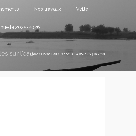
nements
Nos travaux
Veille
nnuelle 2025-2026
es sur l'eau
Home
/
L'hebd'Eau
/
L’hebd’Eau #124 du 5 juin 2023