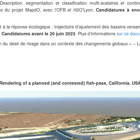
escription, segmentation et classification multi-scalaires et cont
e du projet MapdO, avec l’OFB et H2O’Lyon.
Candidatures à envo
 à la réponse écologique : trajectoire d’ajustement des bassins versant
.
Candidatures avant le 20 juin 2023
. Plus d’informations
sur ce doc
on du désir de rivage dans un contexte des changements globaux » –
.
Rendering of a planned (and contested) fish-pass, California, US