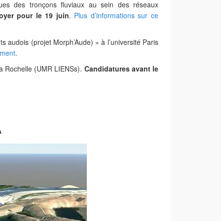
inues des tronçons fluviaux au sein des réseaux
yer pour le 19 juin
.
Plus d’informations sur ce
s audois (projet Morph’Aude) » à l’université Paris
ument
.
 La Rochelle (UMR LIENSs).
Candidatures avant le
A