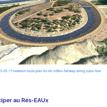
023-05-17/newsom-touts-plan-for-60-million-fishway-along-yuba-river
iciper au Rés-EAUx