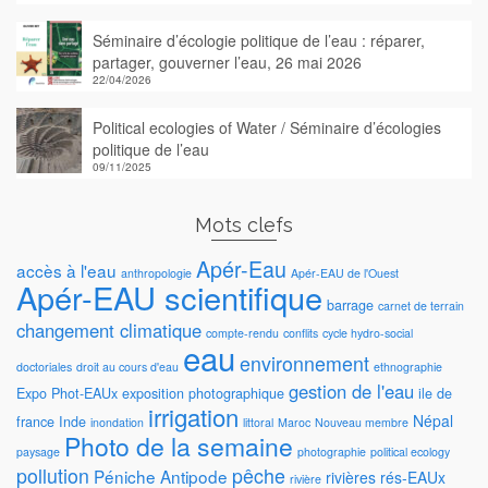
Séminaire d’écologie politique de l’eau : réparer,
partager, gouverner l’eau, 26 mai 2026
22/04/2026
Political ecologies of Water / Séminaire d’écologies
politique de l’eau
09/11/2025
Mots clefs
Apér-Eau
accès à l'eau
anthropologie
Apér-EAU de l'Ouest
Apér-EAU scientifique
barrage
carnet de terrain
changement climatique
compte-rendu
conflits
cycle hydro-social
eau
environnement
doctoriales
droit au cours d'eau
ethnographie
gestion de l'eau
Expo Phot-EAUx
exposition photographique
ile de
irrigation
Népal
france
Inde
inondation
littoral
Maroc
Nouveau membre
Photo de la semaine
paysage
photographie
political ecology
pollution
pêche
Péniche Antipode
rivières
rés-EAUx
rivière