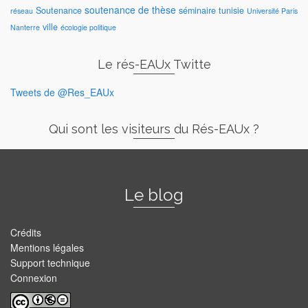
soutenance de thèse
Soutenance
séminaire
tunisie
réseau
Université Paris
ville
Nanterre
écologie politique
Le rés-EAUx Twitte
Tweets de @Res_EAUx
Qui sont les visiteurs du Rés-EAUx ?
Le blog
Crédits
Mentions légales
Support technique
Connexion