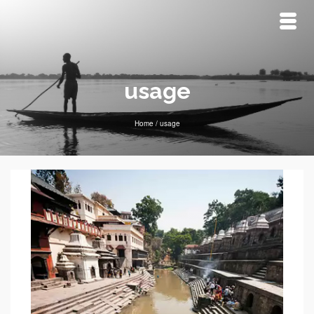
usage
Home
/
usage