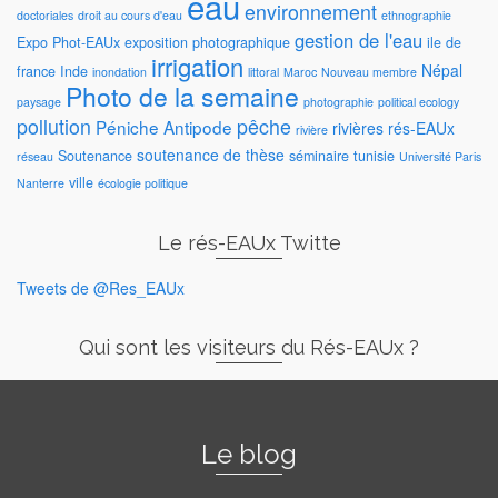
eau
environnement
doctoriales
droit au cours d'eau
ethnographie
gestion de l'eau
Expo Phot-EAUx
exposition photographique
ile de
irrigation
Népal
france
Inde
inondation
littoral
Maroc
Nouveau membre
Photo de la semaine
paysage
photographie
political ecology
pollution
pêche
Péniche Antipode
rivières
rés-EAUx
rivière
soutenance de thèse
Soutenance
séminaire
tunisie
réseau
Université Paris
ville
Nanterre
écologie politique
Le rés-EAUx Twitte
Tweets de @Res_EAUx
Qui sont les visiteurs du Rés-EAUx ?
Le blog