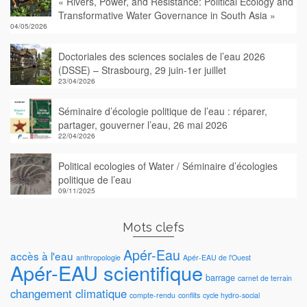
« Rivers, Power, and Resistance: Political Ecology and
Transformative Water Governance in South Asia »
04/05/2026
Doctoriales des sciences sociales de l’eau 2026
(DSSE) – Strasbourg, 29 juin-1er juillet
23/04/2026
Séminaire d’écologie politique de l’eau : réparer,
partager, gouverner l’eau, 26 mai 2026
22/04/2026
Political ecologies of Water / Séminaire d’écologies
politique de l’eau
09/11/2025
Mots clefs
Apér-Eau
accès à l'eau
anthropologie
Apér-EAU de l'Ouest
Apér-EAU scientifique
barrage
carnet de terrain
changement climatique
compte-rendu
conflits
cycle hydro-social