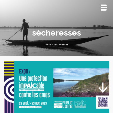
sécheresses
Home
/
sécheresses