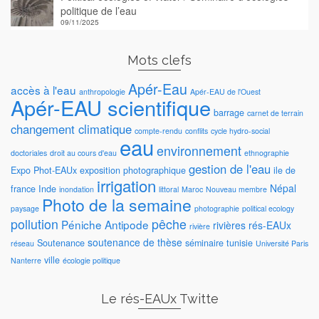
politique de l’eau
09/11/2025
Mots clefs
Apér-Eau
accès à l'eau
anthropologie
Apér-EAU de l'Ouest
Apér-EAU scientifique
barrage
carnet de terrain
changement climatique
compte-rendu
conflits
cycle hydro-social
eau
environnement
doctoriales
droit au cours d'eau
ethnographie
gestion de l'eau
Expo Phot-EAUx
exposition photographique
ile de
irrigation
Népal
france
Inde
inondation
littoral
Maroc
Nouveau membre
Photo de la semaine
paysage
photographie
political ecology
pollution
pêche
Péniche Antipode
rivières
rés-EAUx
rivière
soutenance de thèse
Soutenance
séminaire
tunisie
réseau
Université Paris
ville
Nanterre
écologie politique
Le rés-EAUx Twitte