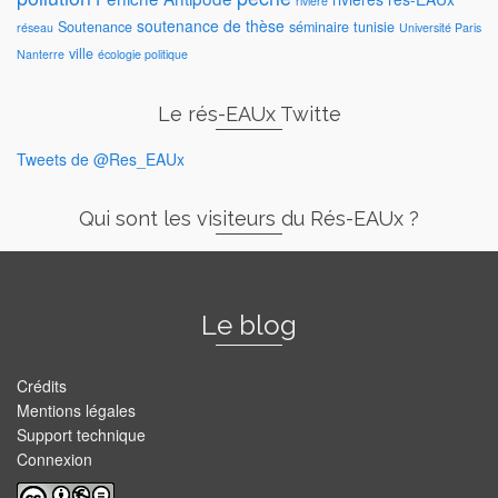
rivière
soutenance de thèse
Soutenance
séminaire
tunisie
réseau
Université Paris
ville
Nanterre
écologie politique
Le rés-EAUx Twitte
Tweets de @Res_EAUx
Qui sont les visiteurs du Rés-EAUx ?
Le blog
Crédits
Mentions légales
Support technique
Connexion