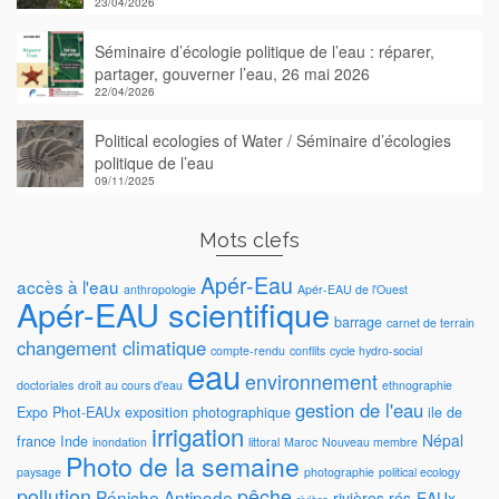
23/04/2026
Séminaire d’écologie politique de l’eau : réparer,
partager, gouverner l’eau, 26 mai 2026
22/04/2026
Political ecologies of Water / Séminaire d’écologies
politique de l’eau
09/11/2025
Mots clefs
Apér-Eau
accès à l'eau
anthropologie
Apér-EAU de l'Ouest
Apér-EAU scientifique
barrage
carnet de terrain
changement climatique
compte-rendu
conflits
cycle hydro-social
eau
environnement
doctoriales
droit au cours d'eau
ethnographie
gestion de l'eau
Expo Phot-EAUx
exposition photographique
ile de
irrigation
Népal
france
Inde
inondation
littoral
Maroc
Nouveau membre
Photo de la semaine
paysage
photographie
political ecology
pollution
pêche
Péniche Antipode
rivières
rés-EAUx