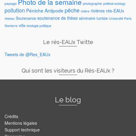
Photo de la semaine
paysage
photographie
political ecology
pollution
pêche
Péniche Antipode
rivières
rés-EAUx
rivière
soutenance de thèse
Soutenance
séminaire
tunisie
réseau
Université Paris
ville
Nanterre
écologie politique
Le rés-EAUx Twitte
Tweets de @Res_EAUx
Qui sont les visiteurs du Rés-EAUx ?
Le blog
Crédits
Mentions légales
Support technique