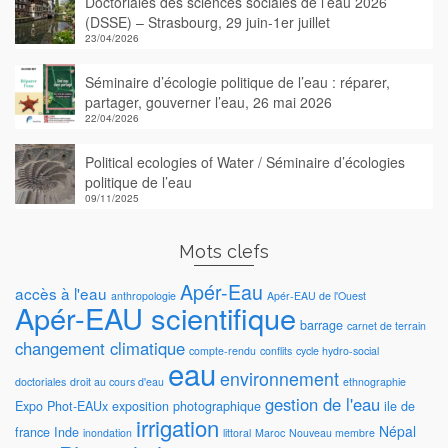
Doctoriales des sciences sociales de l’eau 2026
(DSSE) – Strasbourg, 29 juin-1er juillet
23/04/2026
Séminaire d’écologie politique de l’eau : réparer,
partager, gouverner l’eau, 26 mai 2026
22/04/2026
Political ecologies of Water / Séminaire d’écologies
politique de l’eau
09/11/2025
Mots clefs
Apér-Eau
accès à l'eau
anthropologie
Apér-EAU de l'Ouest
Apér-EAU scientifique
barrage
carnet de terrain
changement climatique
compte-rendu
conflits
cycle hydro-social
eau
environnement
doctoriales
droit au cours d'eau
ethnographie
gestion de l'eau
Expo Phot-EAUx
exposition photographique
ile de
irrigation
Népal
france
Inde
inondation
littoral
Maroc
Nouveau membre