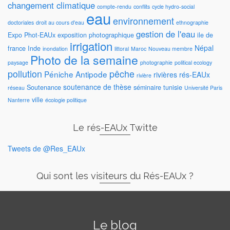
changement climatique
compte-rendu
conflits
cycle hydro-social
eau
environnement
doctoriales
droit au cours d'eau
ethnographie
gestion de l'eau
Expo Phot-EAUx
exposition photographique
ile de
irrigation
Népal
france
Inde
inondation
littoral
Maroc
Nouveau membre
Photo de la semaine
paysage
photographie
political ecology
pollution
pêche
Péniche Antipode
rivières
rés-EAUx
rivière
soutenance de thèse
Soutenance
séminaire
tunisie
réseau
Université Paris
ville
Nanterre
écologie politique
Le rés-EAUx Twitte
Tweets de @Res_EAUx
Qui sont les visiteurs du Rés-EAUx ?
Le blog