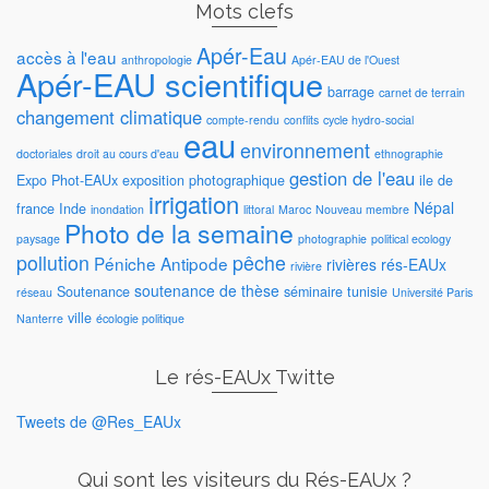
Mots clefs
Apér-Eau
accès à l'eau
anthropologie
Apér-EAU de l'Ouest
Apér-EAU scientifique
barrage
carnet de terrain
changement climatique
compte-rendu
conflits
cycle hydro-social
eau
environnement
doctoriales
droit au cours d'eau
ethnographie
gestion de l'eau
Expo Phot-EAUx
exposition photographique
ile de
irrigation
Népal
france
Inde
inondation
littoral
Maroc
Nouveau membre
Photo de la semaine
paysage
photographie
political ecology
pollution
pêche
Péniche Antipode
rivières
rés-EAUx
rivière
soutenance de thèse
Soutenance
séminaire
tunisie
réseau
Université Paris
ville
Nanterre
écologie politique
Le rés-EAUx Twitte
Tweets de @Res_EAUx
Qui sont les visiteurs du Rés-EAUx ?