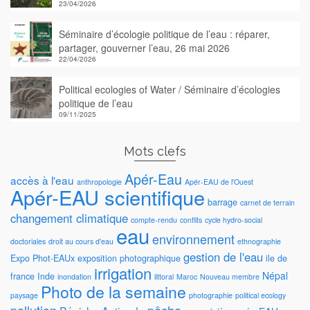
23/04/2026
Séminaire d’écologie politique de l’eau : réparer,
partager, gouverner l’eau, 26 mai 2026
22/04/2026
Political ecologies of Water / Séminaire d’écologies
politique de l’eau
09/11/2025
Mots clefs
Apér-Eau
accès à l'eau
anthropologie
Apér-EAU de l'Ouest
Apér-EAU scientifique
barrage
carnet de terrain
changement climatique
compte-rendu
conflits
cycle hydro-social
eau
environnement
doctoriales
droit au cours d'eau
ethnographie
gestion de l'eau
Expo Phot-EAUx
exposition photographique
ile de
irrigation
Népal
france
Inde
inondation
littoral
Maroc
Nouveau membre
Photo de la semaine
paysage
photographie
political ecology