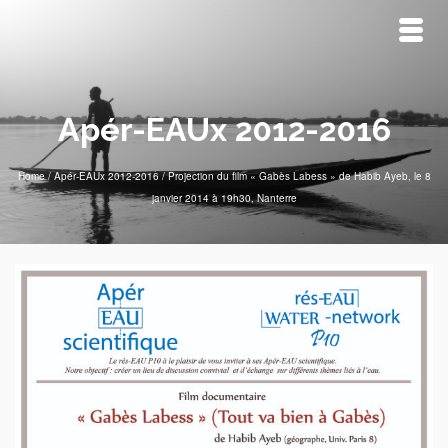
Apér-EAUx 2012-2016
Home
/
Apér-EAUx 2012-2016
/
Projection du film « Gabès Labess » de Habib Ayeb, le 8
janvier 2014 à 19h30, Nanterre