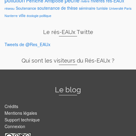
pollution
pêche
Péniche Antipode
rivières
rés-EAUx
rivière
soutenance de thèse
Soutenance
séminaire
tunisie
réseau
Université Paris
ville
Nanterre
écologie politique
Le rés-EAUx Twitte
Tweets de @Res_EAUx
Qui sont les visiteurs du Rés-EAUx ?
Le blog
Crédits
Mentions légales
Support technique
Connexion