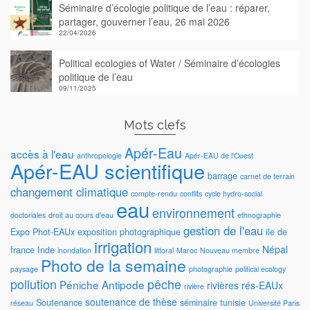
Séminaire d’écologie politique de l’eau : réparer,
partager, gouverner l’eau, 26 mai 2026
22/04/2026
Political ecologies of Water / Séminaire d’écologies
politique de l’eau
09/11/2025
Mots clefs
Apér-Eau
accès à l'eau
anthropologie
Apér-EAU de l'Ouest
Apér-EAU scientifique
barrage
carnet de terrain
changement climatique
compte-rendu
conflits
cycle hydro-social
eau
environnement
doctoriales
droit au cours d'eau
ethnographie
gestion de l'eau
Expo Phot-EAUx
exposition photographique
ile de
irrigation
Népal
france
Inde
inondation
littoral
Maroc
Nouveau membre
Photo de la semaine
paysage
photographie
political ecology
pollution
pêche
Péniche Antipode
rivières
rés-EAUx
rivière
soutenance de thèse
Soutenance
séminaire
tunisie
réseau
Université Paris