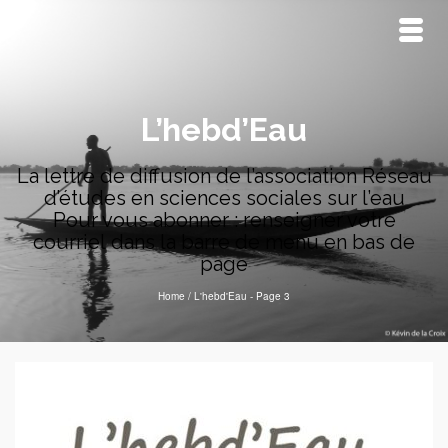
L’hebd’Eau
La lettre de diffusion de l’association Réseau
d’études en sciences sociales sur l’eau
Pour vous abonner : renseigner votre
courriel dans la barre de menu en bas de
page
Home
/
L'hebd'Eau
- Page 3