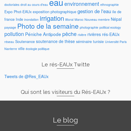
eau
environnement
doctoriales
droit au cours d'eau
ethnographie
gestion de l'eau
Expo Phot-EAUx
exposition photographique
ile de
irrigation
Népal
france
Inde
inondation
littoral
Maroc
Nouveau membre
Photo de la semaine
paysage
photographie
political ecology
pollution
pêche
Péniche Antipode
rivières
rés-EAUx
rivière
soutenance de thèse
Soutenance
séminaire
tunisie
réseau
Université Paris
ville
Nanterre
écologie politique
Le rés-EAUx Twitte
Tweets de @Res_EAUx
Qui sont les visiteurs du Rés-EAUx ?
Le blog