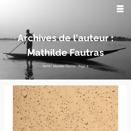
Archives de l'auteur :
Mathilde Fautras
Home
/
Mathilde Fautras
- Page 6