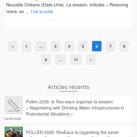
Nouvelle-Orléans (Etats-Unis). La session, intitulée « Restoring
rivers: an …
Lire la suite
«
1
…
3
4
5
6
7
8
9
…
11
»
Articles récents
Pollen 2026: le Res-eaux organise la session
« Negotiating with Drinking Water Infrastructures in
Postcolonial Situations «
04/05/2026
POLLEN 2026: ResEaux is organising the panel