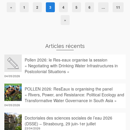
«
1
2
3
4
5
6
…
11
»
Articles récents
Pollen 2026: le Res-eaux organise la session
« Negotiating with Drinking Water Infrastructures in
Postcolonial Situations «
04/05/2026
POLLEN 2026: ResEaux is organising the panel
« Rivers, Power, and Resistance: Political Ecology and
Transformative Water Governance in South Asia »
04/05/2026
Doctoriales des sciences sociales de l’eau 2026
(DSSE) – Strasbourg, 29 juin-1er juillet
23/04/2026