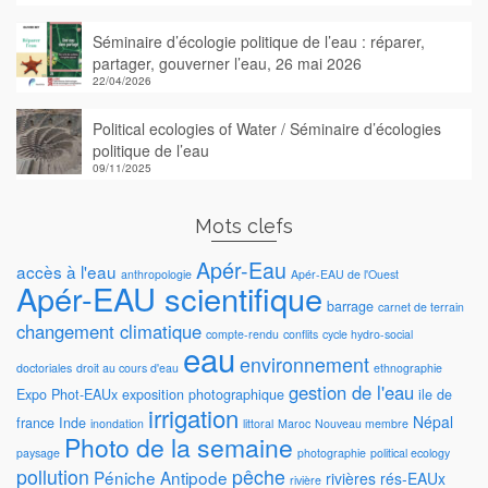
Séminaire d’écologie politique de l’eau : réparer,
partager, gouverner l’eau, 26 mai 2026
22/04/2026
Political ecologies of Water / Séminaire d’écologies
politique de l’eau
09/11/2025
Mots clefs
Apér-Eau
accès à l'eau
anthropologie
Apér-EAU de l'Ouest
Apér-EAU scientifique
barrage
carnet de terrain
changement climatique
compte-rendu
conflits
cycle hydro-social
eau
environnement
doctoriales
droit au cours d'eau
ethnographie
gestion de l'eau
Expo Phot-EAUx
exposition photographique
ile de
irrigation
Népal
france
Inde
inondation
littoral
Maroc
Nouveau membre
Photo de la semaine
paysage
photographie
political ecology
pollution
pêche
Péniche Antipode
rivières
rés-EAUx
rivière