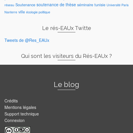
soutenance de thèse
Soutenance
séminaire
tunisie
réseau
Université Paris
ville
Nanterre
écologie politique
Le rés-EAUx Twitte
Tweets de @Res_EAUx
Qui sont les visiteurs du Rés-EAUx ?
Le blog
Crédits
Mentions légales
Support technique
Connexion