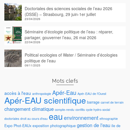
Doctoriales des sciences sociales de l’eau 2026
(DSSE) – Strasbourg, 29 juin-1er juillet
23/04/2026
Séminaire d’écologie politique de l’eau : réparer,
partager, gouverner l’eau, 26 mai 2026
22/04/2026
Political ecologies of Water / Séminaire d’écologies
politique de l’eau
09/11/2025
Mots clefs
Apér-Eau
accès à l'eau
anthropologie
Apér-EAU de l'Ouest
Apér-EAU scientifique
barrage
carnet de terrain
changement climatique
compte-rendu
conflits
cycle hydro-social
eau
environnement
doctoriales
droit au cours d'eau
ethnographie
gestion de l'eau
Expo Phot-EAUx
exposition photographique
ile de