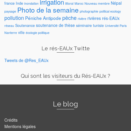
irrigation
Népal
france
Inde
inondation
littoral
Maroc
Nouveau membre
Photo de la semaine
paysage
photographie
political ecology
pollution
pêche
Péniche Antipode
rivières
rés-EAUx
rivière
soutenance de thèse
Soutenance
séminaire
tunisie
réseau
Université Paris
ville
Nanterre
écologie politique
Le rés-EAUx Twitte
Tweets de @Res_EAUx
Qui sont les visiteurs du Rés-EAUx ?
Le blog
Crédits
Mentions légales