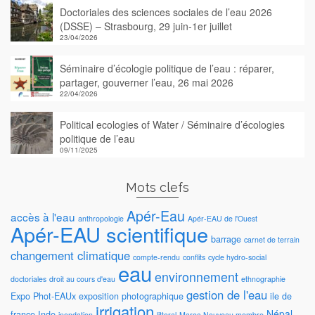
Doctoriales des sciences sociales de l’eau 2026
(DSSE) – Strasbourg, 29 juin-1er juillet
23/04/2026
Séminaire d’écologie politique de l’eau : réparer,
partager, gouverner l’eau, 26 mai 2026
22/04/2026
Political ecologies of Water / Séminaire d’écologies
politique de l’eau
09/11/2025
Mots clefs
Apér-Eau
accès à l'eau
anthropologie
Apér-EAU de l'Ouest
Apér-EAU scientifique
barrage
carnet de terrain
changement climatique
compte-rendu
conflits
cycle hydro-social
eau
environnement
doctoriales
droit au cours d'eau
ethnographie
gestion de l'eau
Expo Phot-EAUx
exposition photographique
ile de
irrigation
Népal
france
Inde
inondation
littoral
Maroc
Nouveau membre