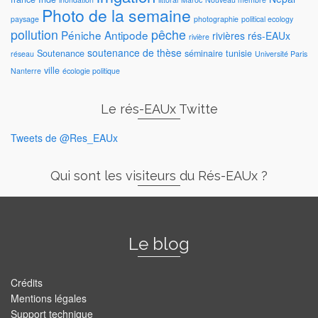
Photo de la semaine
paysage
photographie
political ecology
pollution
pêche
Péniche Antipode
rivières
rés-EAUx
rivière
soutenance de thèse
Soutenance
séminaire
tunisie
réseau
Université Paris
ville
Nanterre
écologie politique
Le rés-EAUx Twitte
Tweets de @Res_EAUx
Qui sont les visiteurs du Rés-EAUx ?
Le blog
Crédits
Mentions légales
Support technique