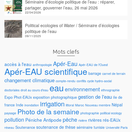
Séminaire d’écologie politique de l’eau : réparer,
partager, gouverner l’eau, 26 mai 2026
22/04/2026
Political ecologies of Water / Séminaire d’écologies
politique de l’eau
09/11/2025
Mots clefs
Apér-Eau
accès à l'eau
anthropologie
Apér-EAU de l'Ouest
Apér-EAU scientifique
barrage
carnet de terrain
changement climatique
compte-rendu
conflits
cycle hydro-social
eau
environnement
doctoriales
droit au cours d'eau
ethnographie
gestion de l'eau
Expo Phot-EAUx
exposition photographique
ile de
irrigation
Népal
france
Inde
inondation
littoral
Maroc
Nouveau membre
Photo de la semaine
paysage
photographie
political ecology
pollution
pêche
Péniche Antipode
rivières
rés-EAUx
rivière
soutenance de thèse
Soutenance
séminaire
tunisie
réseau
Université Paris