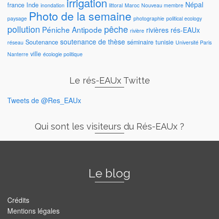
irrigation
Népal
france
Inde
inondation
littoral
Maroc
Nouveau membre
Photo de la semaine
paysage
photographie
political ecology
pollution
pêche
Péniche Antipode
rivières
rés-EAUx
rivière
soutenance de thèse
Soutenance
séminaire
tunisie
réseau
Université Paris
ville
Nanterre
écologie politique
Le rés-EAUx Twitte
Tweets de @Res_EAUx
Qui sont les visiteurs du Rés-EAUx ?
Le blog
Crédits
Mentions légales