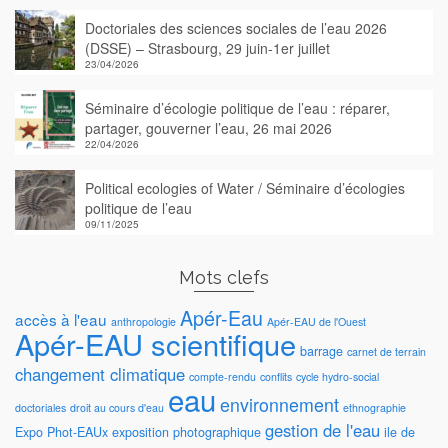
Doctoriales des sciences sociales de l’eau 2026
(DSSE) – Strasbourg, 29 juin-1er juillet
23/04/2026
Séminaire d’écologie politique de l’eau : réparer,
partager, gouverner l’eau, 26 mai 2026
22/04/2026
Political ecologies of Water / Séminaire d’écologies
politique de l’eau
09/11/2025
Mots clefs
Apér-Eau
accès à l'eau
anthropologie
Apér-EAU de l'Ouest
Apér-EAU scientifique
barrage
carnet de terrain
changement climatique
compte-rendu
conflits
cycle hydro-social
eau
environnement
doctoriales
droit au cours d'eau
ethnographie
gestion de l'eau
Expo Phot-EAUx
exposition photographique
ile de