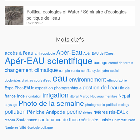
Political ecologies of Water / Séminaire d’écologies
politique de l’eau
09/11/2025
Mots clefs
Apér-Eau
accès à l'eau
anthropologie
Apér-EAU de l'Ouest
Apér-EAU scientifique
barrage
carnet de terrain
changement climatique
compte-rendu
conflits
cycle hydro-social
eau
environnement
doctoriales
droit au cours d'eau
ethnographie
gestion de l'eau
Expo Phot-EAUx
exposition photographique
ile de
irrigation
Népal
france
Inde
inondation
littoral
Maroc
Nouveau membre
Photo de la semaine
paysage
photographie
political ecology
pollution
pêche
Péniche Antipode
rivières
rés-EAUx
rivière
soutenance de thèse
Soutenance
séminaire
tunisie
réseau
Université Paris
ville
Nanterre
écologie politique