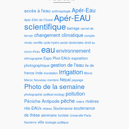
Apér-Eau
accès à l'eau
anthropologie
Apér-EAU
Apér-EAU de l'Ouest
scientifique
barrage
carnet de
changement climatique
terrain
compte-
rendu
conflits
cycle hydro-social
doctoriales
droit au
eau
environnement
cours d'eau
Expo Phot-EAUx
exposition
ethnographie
gestion de l'eau
photographique
ile de
irrigation
france
Inde
inondation
littoral
Népal
Maroc
Nouveau membre
paysage
Photo de la semaine
pollution
photographie
political ecology
pêche
Péniche Antipode
rivières
rivière
rés-EAUx
soutenance
Soutenance
réseau
de thèse
séminaire
tunisie
Université Paris
ville
Nanterre
écologie politique