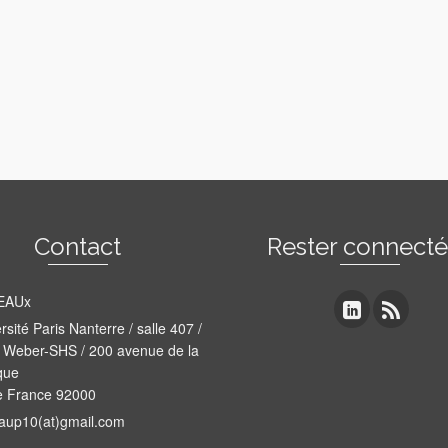
Contact
Rester connect
EAUx
rsité Paris Nanterre / salle 407 /
 Weber-SHS / 200 avenue de la
que
e France 92000
aup10(at)gmail.com