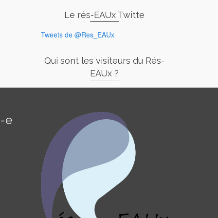
Le rés-EAUx Twitte
Tweets de @Res_EAUx
Qui sont les visiteurs du Rés-
EAUx ?
é-e