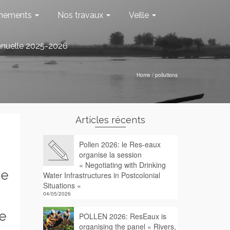
nements
Nos travaux
Veille
nnuelle 2025-2026
Home
/
pollutions
Articles récents
Pollen 2026: le Res-eaux
organise la session
« Negotiating with Drinking
de
Water Infrastructures in Postcolonial
Situations «
04/05/2026
le
POLLEN 2026: ResEaux is
organising the panel « Rivers,