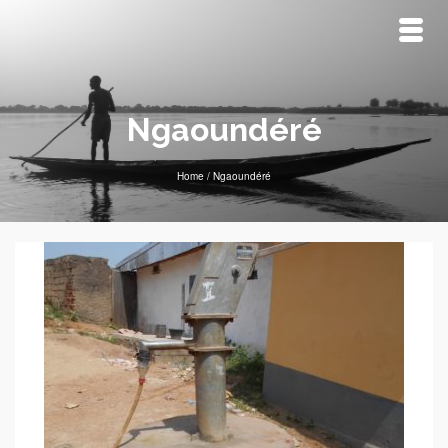
Ngaoundéré
Home
/
Ngaoundéré