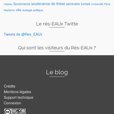
soutenance de thèse
Soutenance
séminaire
tunisie
réseau
Université Paris
ville
Nanterre
écologie politique
Le rés-EAUx Twitte
Tweets de @Res_EAUx
Qui sont les visiteurs du Rés-EAUx ?
Le blog
Crédits
Mentions légales
Support technique
Connexion