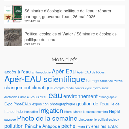
Séminaire d’écologie politique de l’eau : réparer,
partager, gouverner l’eau, 26 mai 2026
22/04/2026
Political ecologies of Water / Séminaire d’écologies
politique de l’eau
09/11/2025
Mots clefs
Apér-Eau
accès à l'eau
anthropologie
Apér-EAU de l'Ouest
Apér-EAU scientifique
barrage
carnet de terrain
changement climatique
compte-rendu
conflits
cycle hydro-social
eau
environnement
doctoriales
droit au cours d'eau
ethnographie
gestion de l'eau
Expo Phot-EAUx
exposition photographique
ile de
irrigation
Népal
france
Inde
inondation
littoral
Maroc
Nouveau membre
Photo de la semaine
paysage
photographie
political ecology
pollution
pêche
Péniche Antipode
rivières
rés-EAUx
rivière