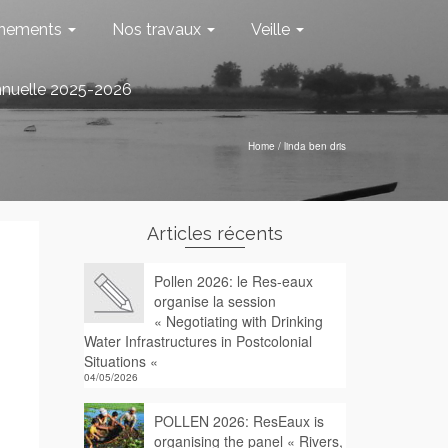
nements
Nos travaux
Veille
nnuelle 2025-2026
Home
/
linda ben dris
Articles récents
Pollen 2026: le Res-eaux
organise la session
« Negotiating with Drinking
Water Infrastructures in Postcolonial
Situations «
04/05/2026
POLLEN 2026: ResEaux is
organising the panel « Rivers,