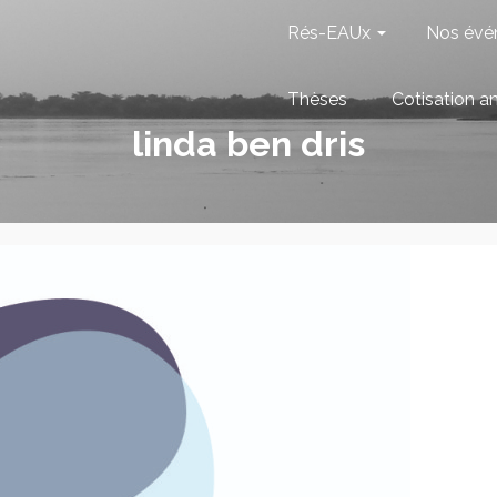
Rés-EAUx
Nos évé
Thèses
Cotisation a
linda ben dris