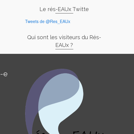
Le rés-EAUx Twitte
Tweets de @Res_EAUx
Qui sont les visiteurs du Rés-
EAUx ?
é-e