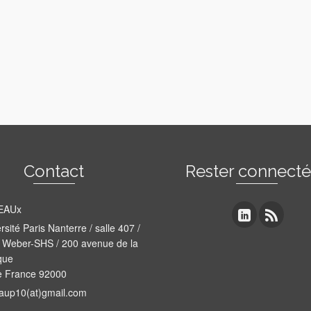
Contact
Rester connect
EAUx
rsité Paris Nanterre / salle 407 /
 Weber-SHS / 200 avenue de la
que
e France 92000
aup10(at)gmail.com