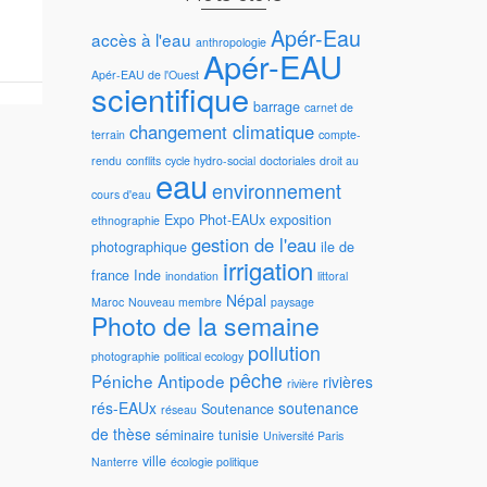
Apér-Eau
accès à l'eau
anthropologie
Apér-EAU
Apér-EAU de l'Ouest
scientifique
barrage
carnet de
changement climatique
terrain
compte-
rendu
conflits
cycle hydro-social
doctoriales
droit au
eau
environnement
cours d'eau
Expo Phot-EAUx
exposition
ethnographie
gestion de l'eau
photographique
ile de
irrigation
france
Inde
inondation
littoral
Népal
Maroc
Nouveau membre
paysage
Photo de la semaine
pollution
photographie
political ecology
pêche
Péniche Antipode
rivières
rivière
rés-EAUx
soutenance
Soutenance
réseau
de thèse
séminaire
tunisie
Université Paris
ville
Nanterre
écologie politique