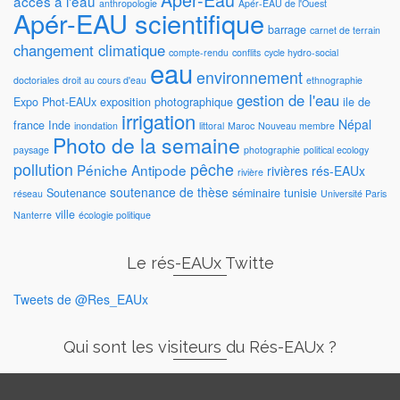
accès à l'eau
anthropologie
Apér-EAU de l'Ouest
Apér-EAU scientifique
barrage
carnet de terrain
changement climatique
compte-rendu
conflits
cycle hydro-social
eau
environnement
doctoriales
droit au cours d'eau
ethnographie
gestion de l'eau
Expo Phot-EAUx
exposition photographique
ile de
irrigation
Népal
france
Inde
inondation
littoral
Maroc
Nouveau membre
Photo de la semaine
paysage
photographie
political ecology
pollution
pêche
Péniche Antipode
rivières
rés-EAUx
rivière
soutenance de thèse
Soutenance
séminaire
tunisie
réseau
Université Paris
ville
Nanterre
écologie politique
Le rés-EAUx Twitte
Tweets de @Res_EAUx
Qui sont les visiteurs du Rés-EAUx ?