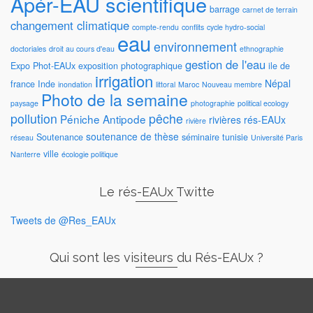
Apér-EAU scientifique
barrage
carnet de terrain
changement climatique
compte-rendu
conflits
cycle hydro-social
eau
environnement
doctoriales
droit au cours d'eau
ethnographie
gestion de l'eau
Expo Phot-EAUx
exposition photographique
ile de
irrigation
Népal
france
Inde
inondation
littoral
Maroc
Nouveau membre
Photo de la semaine
paysage
photographie
political ecology
pollution
pêche
Péniche Antipode
rivières
rés-EAUx
rivière
soutenance de thèse
Soutenance
séminaire
tunisie
réseau
Université Paris
ville
Nanterre
écologie politique
Le rés-EAUx Twitte
Tweets de @Res_EAUx
Qui sont les visiteurs du Rés-EAUx ?