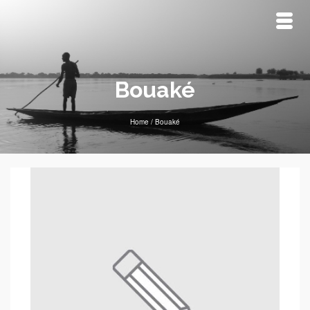
Bouaké
Home
/
Bouaké