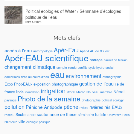
Political ecologies of Water / Séminaire d’écologies
politique de l’eau
09/11/2025
Mots clefs
Apér-Eau
accès à l'eau
anthropologie
Apér-EAU de l'Ouest
Apér-EAU scientifique
barrage
carnet de terrain
changement climatique
compte-rendu
conflits
cycle hydro-social
eau
environnement
doctoriales
droit au cours d'eau
ethnographie
gestion de l'eau
Expo Phot-EAUx
exposition photographique
ile de
irrigation
Népal
france
Inde
inondation
littoral
Maroc
Nouveau membre
Photo de la semaine
paysage
photographie
political ecology
pollution
pêche
Péniche Antipode
rivières
rés-EAUx
rivière
soutenance de thèse
Soutenance
séminaire
tunisie
réseau
Université Paris
ville
Nanterre
écologie politique