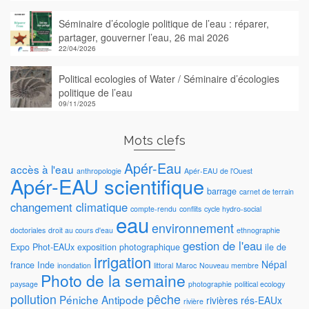
Séminaire d’écologie politique de l’eau : réparer,
partager, gouverner l’eau, 26 mai 2026
22/04/2026
Political ecologies of Water / Séminaire d’écologies
politique de l’eau
09/11/2025
Mots clefs
Apér-Eau
accès à l'eau
anthropologie
Apér-EAU de l'Ouest
Apér-EAU scientifique
barrage
carnet de terrain
changement climatique
compte-rendu
conflits
cycle hydro-social
eau
environnement
doctoriales
droit au cours d'eau
ethnographie
gestion de l'eau
Expo Phot-EAUx
exposition photographique
ile de
irrigation
Népal
france
Inde
inondation
littoral
Maroc
Nouveau membre
Photo de la semaine
paysage
photographie
political ecology
pollution
pêche
Péniche Antipode
rivières
rés-EAUx
rivière