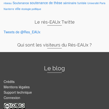
soutenance de thèse
Soutenance
séminaire
tunisie
réseau
Université Paris
ville
Nanterre
écologie politique
Le rés-EAUx Twitte
Tweets de @Res_EAUx
Qui sont les visiteurs du Rés-EAUx ?
Le blog
Crédits
Mentions légales
Support technique
Connexion