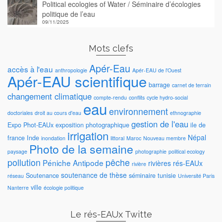
Political ecologies of Water / Séminaire d’écologies
politique de l’eau
09/11/2025
Mots clefs
Apér-Eau
accès à l'eau
anthropologie
Apér-EAU de l'Ouest
Apér-EAU scientifique
barrage
carnet de terrain
changement climatique
compte-rendu
conflits
cycle hydro-social
eau
environnement
doctoriales
droit au cours d'eau
ethnographie
gestion de l'eau
Expo Phot-EAUx
exposition photographique
ile de
irrigation
Népal
france
Inde
inondation
littoral
Maroc
Nouveau membre
Photo de la semaine
paysage
photographie
political ecology
pollution
pêche
Péniche Antipode
rivières
rés-EAUx
rivière
soutenance de thèse
Soutenance
séminaire
tunisie
réseau
Université Paris
ville
Nanterre
écologie politique
Le rés-EAUx Twitte