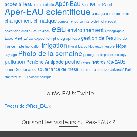
Apér-Eau
accès à l'eau
anthropologie
Apér-EAU de l'Ouest
Apér-EAU scientifique
barrage
carnet de terrain
changement climatique
compte-rendu
conflits
cycle hydro-social
eau
environnement
doctoriales
droit au cours d'eau
ethnographie
gestion de l'eau
Expo Phot-EAUx
exposition photographique
ile de
irrigation
Népal
france
Inde
inondation
littoral
Maroc
Nouveau membre
Photo de la semaine
paysage
photographie
political ecology
pollution
pêche
Péniche Antipode
rivières
rés-EAUx
rivière
soutenance de thèse
Soutenance
séminaire
tunisie
réseau
Université Paris
ville
Nanterre
écologie politique
Le rés-EAUx Twitte
Tweets de @Res_EAUx
Qui sont les visiteurs du Rés-EAUx ?