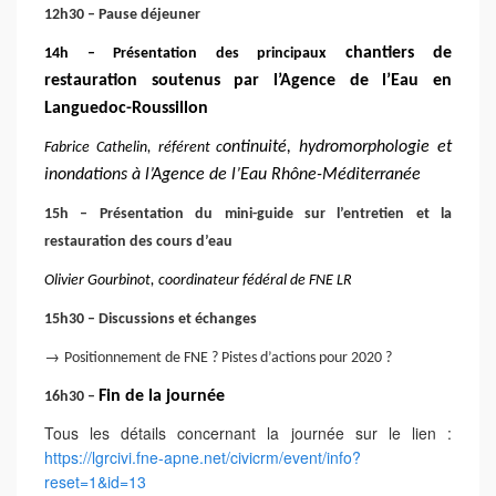
12h30 – Pause déjeuner
chantiers de
1
4
h –
Présentation des principaux
restauration soutenus par l’Agence de l’Eau en
Languedoc-Roussillon
ontinuité, hydromorphologie et
Fabrice Cathelin
,
référent c
inondations à l’
Agence de l’Eau Rhône-Méditerranée
1
5
h
–
Présentation du mini-guide sur l’entretien et la
restauration des cours d’eau
Olivier Gourbinot
,
coordinateur fédéral de FNE LR
15h30 – Discussion
s
et échanges
→
Positionnement de FNE ? Pistes d’actions pour 2020 ?
Fin de la journée
1
6
h
30
–
Tous les détails concernant la journée sur le lien :
https://lgrcivi.fne-apne.net/civicrm/event/info?
reset=1&id=13