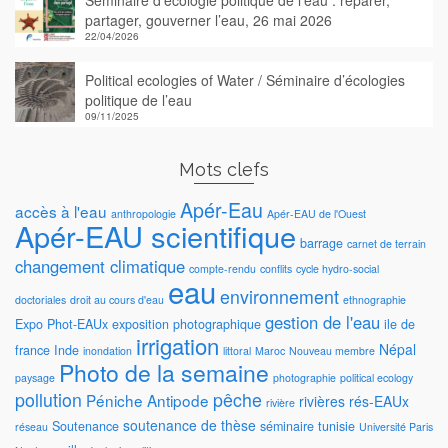
Séminaire d’écologie politique de l’eau : réparer,
partager, gouverner l’eau, 26 mai 2026
22/04/2026
Political ecologies of Water / Séminaire d’écologies
politique de l’eau
09/11/2025
Mots clefs
Apér-Eau
accès à l'eau
anthropologie
Apér-EAU de l'Ouest
Apér-EAU scientifique
barrage
carnet de terrain
changement climatique
compte-rendu
conflits
cycle hydro-social
eau
environnement
doctoriales
droit au cours d'eau
ethnographie
gestion de l'eau
Expo Phot-EAUx
exposition photographique
ile de
irrigation
Népal
france
Inde
inondation
littoral
Maroc
Nouveau membre
Photo de la semaine
paysage
photographie
political ecology
pollution
pêche
Péniche Antipode
rivières
rés-EAUx
rivière
soutenance de thèse
Soutenance
séminaire
tunisie
réseau
Université Paris