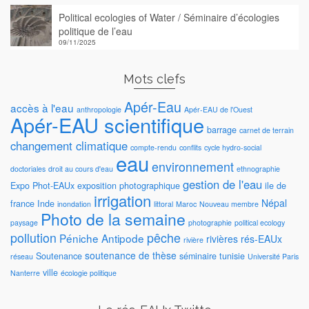
Political ecologies of Water / Séminaire d’écologies
politique de l’eau
09/11/2025
Mots clefs
Apér-Eau
accès à l'eau
anthropologie
Apér-EAU de l'Ouest
Apér-EAU scientifique
barrage
carnet de terrain
changement climatique
compte-rendu
conflits
cycle hydro-social
eau
environnement
doctoriales
droit au cours d'eau
ethnographie
gestion de l'eau
Expo Phot-EAUx
exposition photographique
ile de
irrigation
Népal
france
Inde
inondation
littoral
Maroc
Nouveau membre
Photo de la semaine
paysage
photographie
political ecology
pollution
pêche
Péniche Antipode
rivières
rés-EAUx
rivière
soutenance de thèse
Soutenance
séminaire
tunisie
réseau
Université Paris
ville
Nanterre
écologie politique