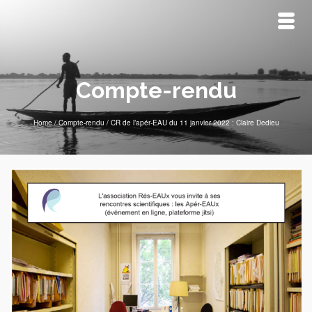
Compte-rendu
Home
/
Compte-rendu
/
CR de l’apér-EAU du 11 janvier 2022 : Claire Dedieu