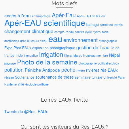
Mots clefs
Apér-Eau
accès à l'eau
anthropologie
Apér-EAU de l'Ouest
Apér-EAU scientifique
barrage
carnet de terrain
changement climatique
compte-rendu
conflits
cycle hydro-social
eau
environnement
doctoriales
droit au cours d'eau
ethnographie
gestion de l'eau
Expo Phot-EAUx
exposition photographique
ile de
irrigation
Népal
france
Inde
inondation
littoral
Maroc
Nouveau membre
Photo de la semaine
paysage
photographie
political ecology
pollution
pêche
Péniche Antipode
rivières
rés-EAUx
rivière
soutenance de thèse
Soutenance
séminaire
tunisie
réseau
Université Paris
ville
Nanterre
écologie politique
Le rés-EAUx Twitte
Tweets de @Res_EAUx
Qui sont les visiteurs du Rés-EAUx ?