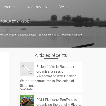
nements
Nos travaux
Veille
nnuelle 2025-2026
AU scientifique : Laurence Lestel – 28 novembre 2017 – Péniche Antipode
Articles récents
Pollen 2026: le Res-eaux
organise la session
« Negotiating with Drinking
Water Infrastructures in Postcolonial
Situations «
04/05/2026
POLLEN 2026: ResEaux is
organising the panel « Rivers,