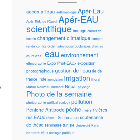
Apér-Eau
accès à l'eau
anthropologie
Apér-EAU
Apér-EAU de l'Ouest
scientifique
barrage
carnet de
changement climatique
terrain
compte-
rendu
conflits
cycle hydro-social
doctoriales
droit au
eau
environnement
cours d'eau
Expo Phot-EAUx
exposition
ethnographie
gestion de l'eau
photographique
ile de
irrigation
france
Inde
inondation
littoral
Népal
e
Maroc
Nouveau membre
paysage
Photo de la semaine
pollution
photographie
political ecology
pêche
Péniche Antipode
rivières
rivière
rés-EAUx
soutenance
Soutenance
réseau
de thèse
séminaire
tunisie
Université Paris
ville
Nanterre
écologie politique