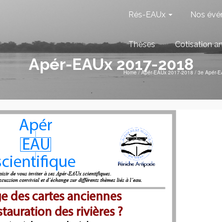
Rés-EAUx
Nos évé
Thèses
Cotisation a
Apér-EAUx 2017-2018
Home
/
Apér-EAUx 2017-2018
/
3e Apér-E