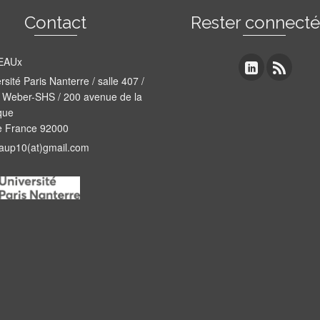
Contact
Rester connect
EAUx
rsité Paris Nanterre / salle 407 /
 Weber-SHS / 200 avenue de la
que
e France 92000
aup10(at)gmail.com