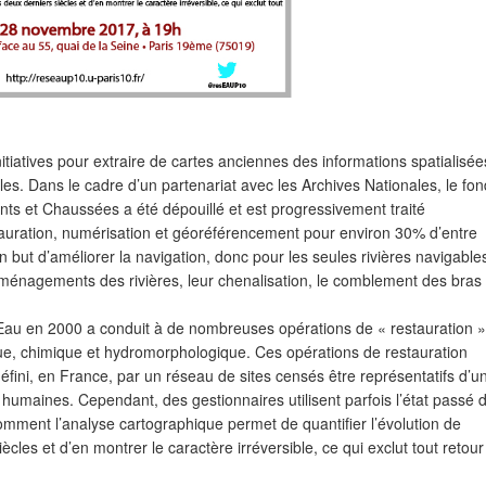
tiatives pour extraire de cartes anciennes des informations spatialisée
s. Dans le cadre d’un partenariat avec les Archives Nationales, le fo
nts et Chaussées a été dépouillé et est progressivement traité
tauration, numérisation et géoréférencement pour environ 30% d’entre
n but d’améliorer la navigation, donc pour les seules rivières navigable
ménagements des rivières, leur chenalisation, le comblement des bras
’Eau en 2000 a conduit à de nombreuses opérations de « restauration »
ique, chimique et hydromorphologique. Ces opérations de restauration
fini, en France, par un réseau de sites censés être représentatifs d’u
 humaines. Cependant, des gestionnaires utilisent parfois l’état passé 
omment l’analyse cartographique permet de quantifier l’évolution de
cles et d’en montrer le caractère irréversible, ce qui exclut tout retour