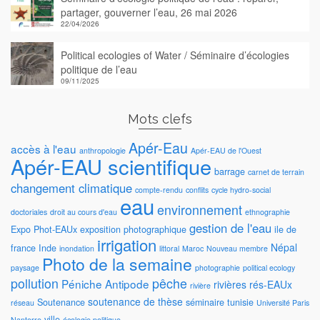
partager, gouverner l’eau, 26 mai 2026
22/04/2026
Political ecologies of Water / Séminaire d’écologies
politique de l’eau
09/11/2025
Mots clefs
Apér-Eau
accès à l'eau
anthropologie
Apér-EAU de l'Ouest
Apér-EAU scientifique
barrage
carnet de terrain
changement climatique
compte-rendu
conflits
cycle hydro-social
eau
environnement
doctoriales
droit au cours d'eau
ethnographie
gestion de l'eau
Expo Phot-EAUx
exposition photographique
ile de
irrigation
Népal
france
Inde
inondation
littoral
Maroc
Nouveau membre
Photo de la semaine
paysage
photographie
political ecology
pollution
pêche
Péniche Antipode
rivières
rés-EAUx
rivière
soutenance de thèse
Soutenance
séminaire
tunisie
réseau
Université Paris
ville
Nanterre
écologie politique