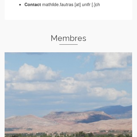
Contact
mathilde.fautras [at] unifr [.]ch
Membres
Héritier-Salama Violaine