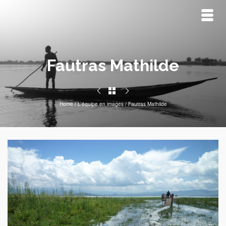
Fautras Mathilde
Home
/
L'équipe en images
/
Fautras Mathilde